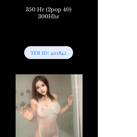
350 Hr (2pop 40)
300Hhr
TER ID: 401842